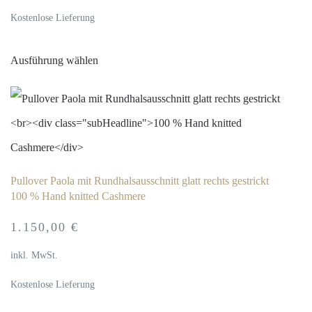
Kostenlose Lieferung
auf
Dieses
der
Ausführung wählen
Produkt
Produktseite
weist
gewählt
mehrere
werden
Varianten
auf.
Pullover Paola mit Rundhalsausschnitt glatt rechts gestrickt
Die
100 % Hand knitted Cashmere
Optionen
1.150,00
€
können
inkl. MwSt.
auf
Kostenlose Lieferung
der