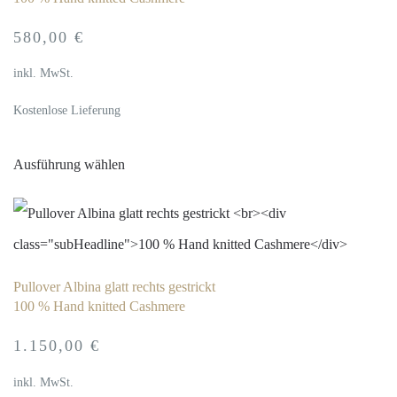
580,00
€
inkl. MwSt.
Kostenlose Lieferung
Dieses
Ausführung wählen
Produkt
weist
mehrere
Varianten
Pullover Albina glatt rechts gestrickt
auf.
100 % Hand knitted Cashmere
Die
1.150,00
€
Optionen
inkl. MwSt.
können