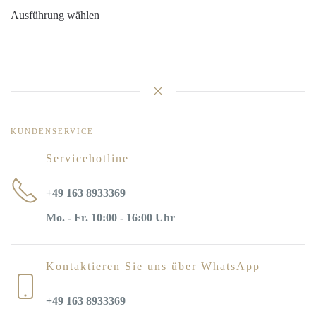
Dieses
Produktseite
Ausführung wählen
Produkt
gewählt
weist
werden
mehrere
Varianten
auf.
KUNDENSERVICE
Die
Servicehotline
Optionen
+49 163 8933369
können
Mo. - Fr. 10:00 - 16:00 Uhr
auf
der
Kontaktieren Sie uns über WhatsApp
Produktseite
gewählt
+49 163 8933369