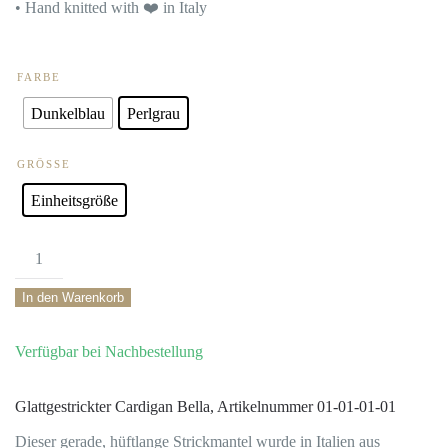
• Hand knitted with ❤️ in Italy
FARBE
Dunkelblau
Perlgrau
GRÖSSE
Einheitsgröße
Glattgestrickter
Cardigan
In den Warenkorb
Bella100
Verfügbar bei Nachbestellung
%
hand
Glattgestrickter Cardigan Bella, Artikelnummer 01-01-01-01
knitted
Dieser gerade, hüftlange Strickmantel wurde in Italien aus