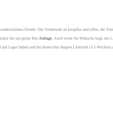
%
Handmade
Crochet
derschönen Details. Die Vorderseite ist knopflos und offen, die Ärme
Cashmere
icken Sie uns gerne Ihre
Anfrage
. Auch wenn Sie Wünsche bzgl. der Lä
Menge
cht auf Lager haben und bei denen eine längere Lieferzeit (3-5 Wochen