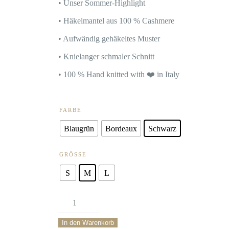
• Unser Sommer-Highlight
• Häkelmantel aus 100 % Cashmere
• Aufwändig gehäkeltes Muster
• Knielanger schmaler Schnitt
• 100 % Hand knitted with ❤️ in Italy
FARBE
Blaugrün
Bordeaux
Schwarz
GRÖSSE
S
M
L
Häkelmantel
Francesca100
In den Warenkorb