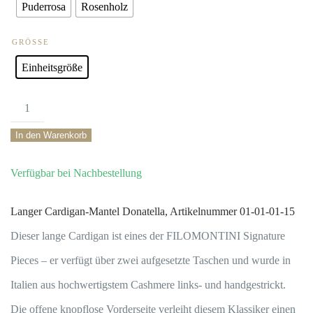
Puderrosa
Rosenholz
GRÖSSE
Einheitsgröße
Langer
Cardigan
In den Warenkorb
Donatella100
Verfügbar bei Nachbestellung
%
Hand
Langer Cardigan-Mantel Donatella, Artikelnummer 01-01-01-15
knitted
Dieser lange Cardigan ist eines der FILOMONTINI Signature
Cashmere
Pieces – er verfügt über zwei aufgesetzte Taschen und wurde in
Menge
Italien aus hochwertigstem Cashmere links- und handgestrickt.
Die offene knopflose Vorderseite verleiht diesem Klassiker einen