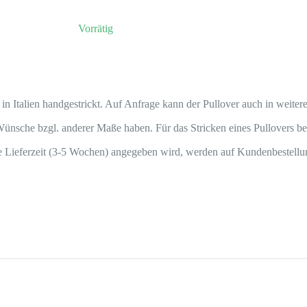
100
%
Hand
knitted
in Italien handgestrickt. Auf Anfrage kann der Pullover auch in weite
Cashmere
ünsche bzgl. anderer Maße haben. Für das Stricken eines Pullovers be
Menge
ere Lieferzeit (3-5 Wochen) angegeben wird, werden auf Kundenbestellun