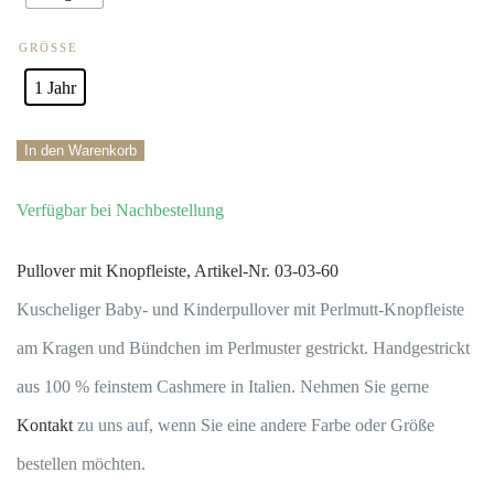
GRÖSSE
1 Jahr
Pullover
In den Warenkorb
mit
Verfügbar bei Nachbestellung
Knopfleiste100
%
Pullover mit Knopfleiste, Artikel-Nr. 03-03-60
Hand
Kuscheliger Baby- und Kinderpullover mit Perlmutt-Knopfleiste
knitted
am Kragen und Bündchen im Perlmuster gestrickt. Handgestrickt
Cashmere
aus 100 % feinstem Cashmere in Italien. Nehmen Sie gerne
Menge
Kontakt
zu uns auf, wenn Sie eine andere Farbe oder Größe
bestellen möchten.