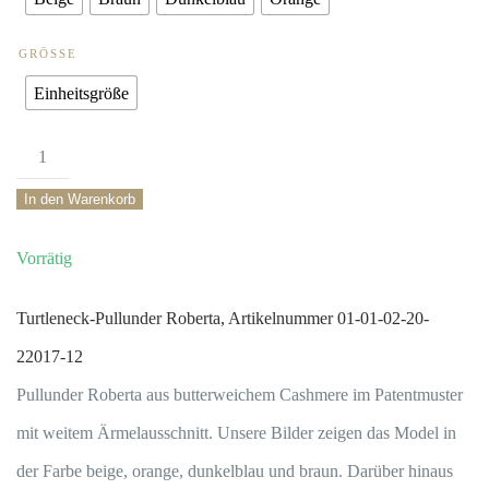
GRÖSSE
Einheitsgröße
Turtleneck-
Pullunder
In den Warenkorb
Roberta
Rippenstruktur
100
Turtleneck-Pullunder Roberta, Artikelnummer 01-01-02-20-
%
22017-12
Hand
Pullunder Roberta aus butterweichem Cashmere im Patentmuster
knitted
mit weitem Ärmelausschnitt. Unsere Bilder zeigen das Model in
Cashmere
der Farbe beige, orange, dunkelblau und braun. Darüber hinaus