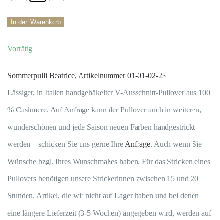
Sommerpulli
In den Warenkorb
Beatrice100
%
Handmade
Sommerpulli Beatrice, Artikelnummer 01-01-02-23
Crochet
Lässiger, in Italien handgehäkelter V-Ausschnitt-Pullover aus 100
Cashmere
% Cashmere. Auf Anfrage kann der Pullover auch in weiteren,
Menge
wunderschönen und jede Saison neuen Farben handgestrickt
werden – schicken Sie uns gerne Ihre
Anfrage
. Auch wenn Sie
Wünsche bzgl. Ihres Wunschmaßes haben. Für das Stricken eines
Pullovers benötigen unsere Strickerinnen zwischen 15 und 20
Stunden. Artikel, die wir nicht auf Lager haben und bei denen
eine längere Lieferzeit (3-5 Wochen) angegeben wird, werden auf